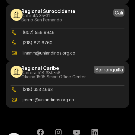
Regional Suroccidente
Cali
Calle 4A 35-31
Barrio San Fernando
(602) 556 9946
(318) 821 6760
linamm@uniandinos.org.co
Regional Caribe
Barranquilla
Carrera 51B #80-58
Oficina 1505 Smart Office Center
(318) 353 4663
josers@uniandinos.org.co