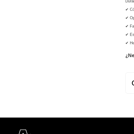
Dura
✔ Có
✔ Op
✔ Fa
✔ Es
✔ He
¿Ne