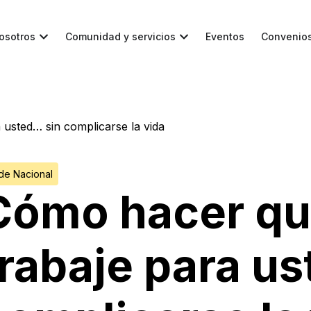
osotros
Comunidad y servicios
Eventos
Convenio
 usted… sin complicarse la vida
de Nacional
Cómo hacer que
trabaje para u