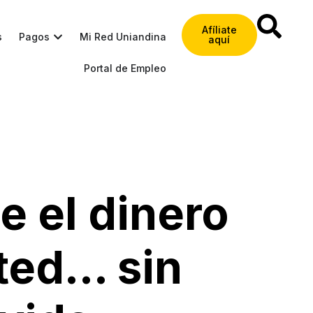
Afíliate
s
Pagos
Mi Red Uniandina
aquí
Portal de Empleo
 el dinero
sted… sin