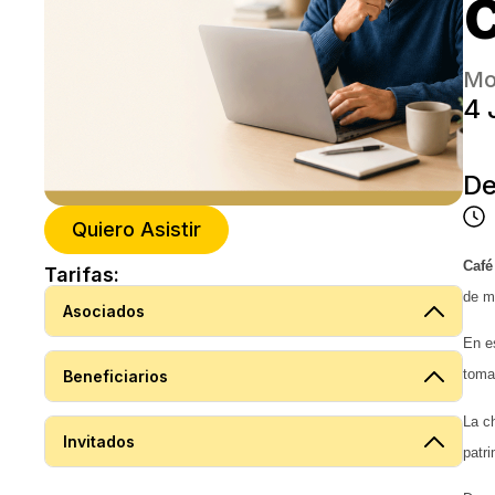
Mo
4 
De
Quiero Asistir
Café
Tarifas:
de m
Asociados
En es
toma
Beneficiarios
La c
Invitados
patri