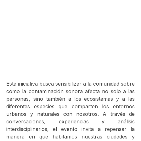
En el marco del #DíaMundialDelMedioAmbiente, el
Congreso Expertos en Ruido (CER) llega como un
espacio de reflexión, diálogo y conciencia sobre
uno de los factores ambientales más invisibles,
pero con mayor impacto en nuestra vida cotidiana:
el ruido.
Esta iniciativa busca sensibilizar a la comunidad sobre
cómo la contaminación sonora afecta no solo a las
personas, sino también a los ecosistemas y a las
diferentes especies que comparten los entornos
urbanos y naturales con nosotros. A través de
conversaciones, experiencias y análisis
interdisciplinarios, el evento invita a repensar la
manera en que habitamos nuestras ciudades y