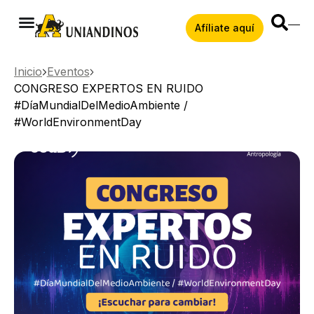
Afíliate aquí
Inicio
Eventos
CONGRESO EXPERTOS EN RUIDO
#DíaMundialDelMedioAmbiente /
#WorldEnvironmentDay