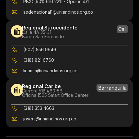
PBX: (601) 616 2211 - Opción 4/1
sedenacional1@uniandinos.org.co
Regional Suroccidente
Cali
Calle 4A 35-31
Barrio San Fernando
(602) 556 9946
(318) 821 6760
linamm@uniandinos.org.co
Regional Caribe
Barranquilla
Carrera 51B #80-58
Oficina 1505 Smart Office Center
(318) 353 4663
josers@uniandinos.org.co