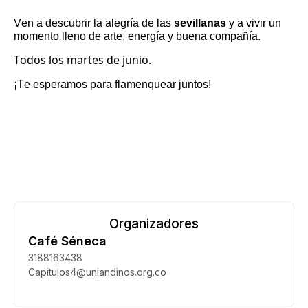
Ven a descubrir la alegría de las
sevillanas
y a vivir un
momento lleno de arte, energía y buena compañía.
Todos los martes de junio.
¡Te esperamos para
flamenquear
juntos!
¿Necesitas ayuda con tu inscripción? WhatsApp: 317-637-8620
Organizadores
Café Séneca
3188163438
Capitulos4@uniandinos.org.co