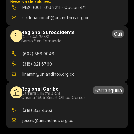
Reserva de salones:
PBX: (601) 616 2211 - Opción 4/1
sedenacional1@uniandinos.org.co
Regional Suroccidente
Cali
Calle 4A 35-31
Barrio San Fernando
(602) 556 9946
(318) 821 6760
linamm@uniandinos.org.co
Regional Caribe
Barranquilla
Carrera 51B #80-58
Oficina 1505 Smart Office Center
(318) 353 4663
josers@uniandinos.org.co