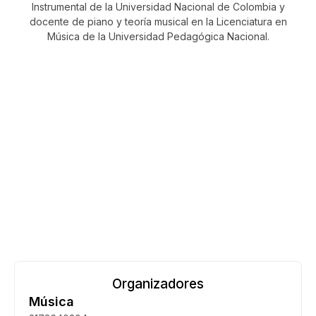
Instrumental de la Universidad Nacional de Colombia y
docente de piano y teoría musical en la Licenciatura en
Música de la Universidad Pedagógica Nacional.
FECHA: 27 DE MAYO
HORA: 07:30 P.M. – APERTURA DE PUERTAS:
07:00 P.M.
LUGAR: UNIANDINOS – AUDITORIO (CALLE 92
#16-11)
Organizadores
Música