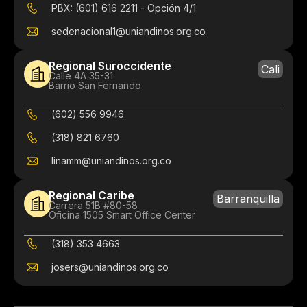
PBX: (601) 616 2211 - Opción 4/1
sedenacional1@uniandinos.org.co
Regional Suroccidente
Cali
Calle 4A 35-31
Barrio San Fernando
(602) 556 9946
(318) 821 6760
linamm@uniandinos.org.co
Regional Caribe
Barranquilla
Carrera 51B #80-58
Oficina 1505 Smart Office Center
(318) 353 4663
josers@uniandinos.org.co