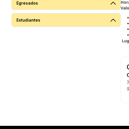
Hora
Egresados
Val
Estudiantes
Lug
3
g