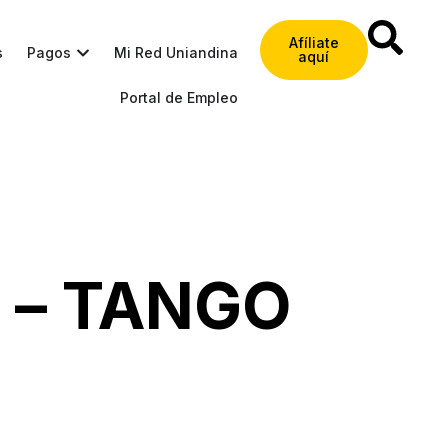
Afíliate
s
Pagos
Mi Red Uniandina
aquí
Portal de Empleo
a – TANGO