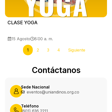
CLASE YOGA
15 Agosto
8:00 a. m.
1
2
3
4
Siguiente
Contáctanos
Sede Nacional
eventos@uniandinos.org.co
Teléfono
(601) 616 2211