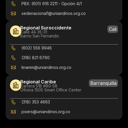
PBX: (601) 616 2211 - Opción 4/1
sedenacional1@uniandinos.org.co
Regional Suroccidente
Cali
Calle 4A 35-31
Barrio San Fernando
(602) 556 9946
(318) 821 6760
linamm@uniandinos.org.co
Regional Caribe
Barranquilla
Carrera 51B #80-58
Oficina 1505 Smart Office Center
(318) 353 4663
josers@uniandinos.org.co