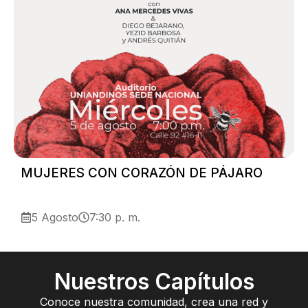
MUJERES CON CORAZÓN DE PÁJARO
D
p
5 Agosto
7:30 p. m.
Nuestros Capítulos
Conoce nuestra comunidad, crea una red y