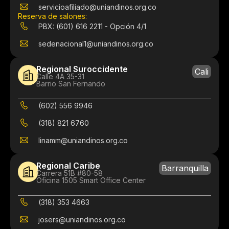
servicioafiliado@uniandinos.org.co
Reserva de salones:
PBX: (601) 616 2211 - Opción 4/1
sedenacional1@uniandinos.org.co
Regional Suroccidente
Cali
Calle 4A 35-31
Barrio San Fernando
(602) 556 9946
(318) 821 6760
linamm@uniandinos.org.co
Regional Caribe
Barranquilla
Carrera 51B #80-58
Oficina 1505 Smart Office Center
(318) 353 4663
josers@uniandinos.org.co