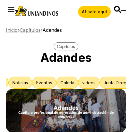
Afíliate aquí
Inicio
Capítulos
Adandes
Capítulos
Adandes
s?
Noticias
Eventos
Galería
videos
Junta Directiv