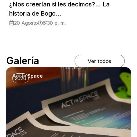
¿Nos creerían si les decimos?… La
historia de Bogo...
20 Agosto
6:30 p. m.
Galería
Ver todos
Act In Space
2026