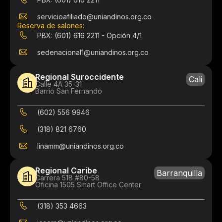
servicioafiliado@uniandinos.org.co
Reserva de salones:
PBX: (601) 616 2211 - Opción 4/1
sedenacional1@uniandinos.org.co
Regional Suroccidente
Cali
Calle 4A 35-31
Barrio San Fernando
(602) 556 9946
(318) 821 6760
linamm@uniandinos.org.co
Regional Caribe
Barranquilla
Carrera 51B #80-58
Oficina 1505 Smart Office Center
(318) 353 4663