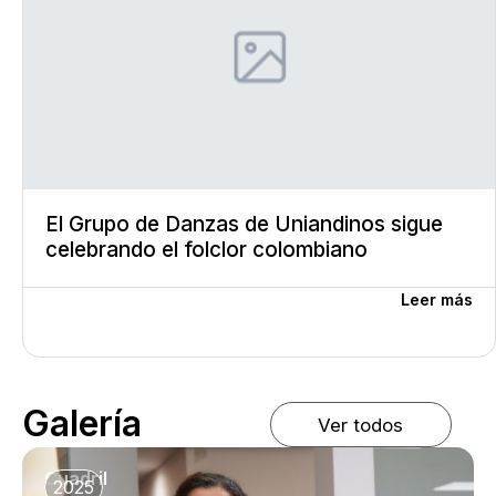
El Grupo de Danzas de Uniandinos sigue
celebrando el folclor colombiano
Leer más
Galería
Ver todos
Cuadril
2025