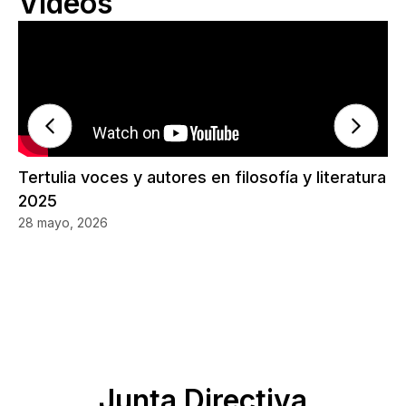
Videos
Tertulia voces y autores en filosofía y literatura
La
2025
14
28 mayo, 2026
Junta Directiva