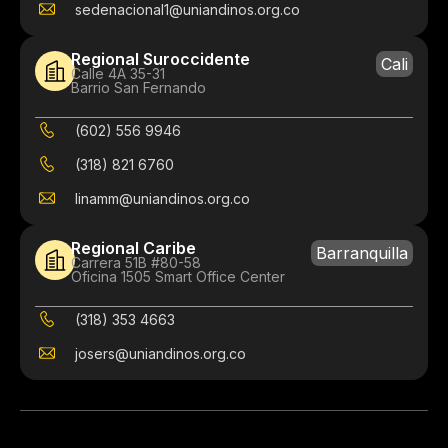
sedenacional1@uniandinos.org.co
Regional Suroccidente
Cali
Calle 4A 35-31
Barrio San Fernando
(602) 556 9946
(318) 821 6760
linamm@uniandinos.org.co
Regional Caribe
Barranquilla
Carrera 51B #80-58
Oficina 1505 Smart Office Center
(318) 353 4663
josers@uniandinos.org.co