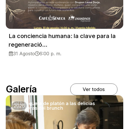
La conciencia humana: la clave para la
regeneració...
31 Agosto
6:00 p. m.
Galería
Ver todos
Del banquete de platón a las delicias
2026
mañaneras del brunch