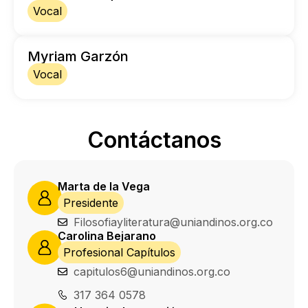
Vocal
Myriam Garzón
Vocal
Contáctanos
Marta de la Vega
Presidente
Filosofiayliteratura@uniandinos.org.co
Carolina Bejarano
Profesional Capítulos
capitulos6@uniandinos.org.co
317 364 0578