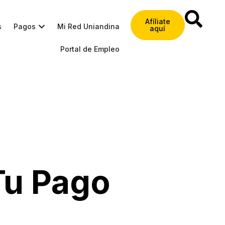
Afíliate
s
Pagos
Mi Red Uniandina
aquí
Portal de Empleo
Tu Pago