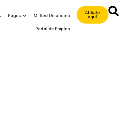
Afíliate
s
Pagos
Mi Red Uniandina
aquí
Portal de Empleo