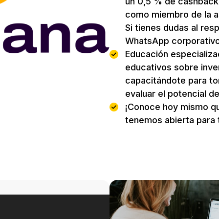
un 0,5 % de cashback 
como miembro de la a
Si tienes dudas al re
WhatsApp corporativ
Educación especializ
educativos sobre inver
capacitándote para to
evaluar el potencial d
¡Conoce hoy mismo qué
tenemos abierta para t