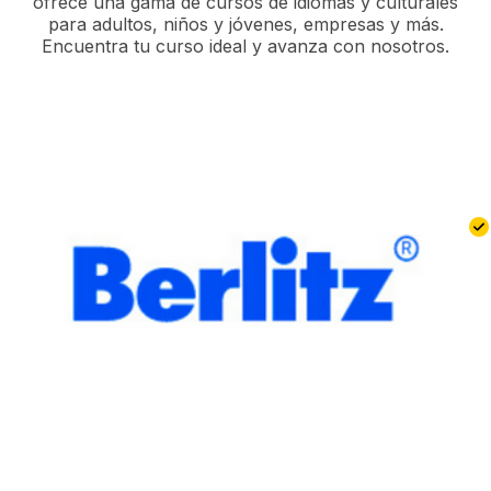
ofrece una gama de cursos de idiomas y culturales
para adultos, niños y jóvenes, empresas y más.
Encuentra tu curso ideal y avanza con nosotros.
B