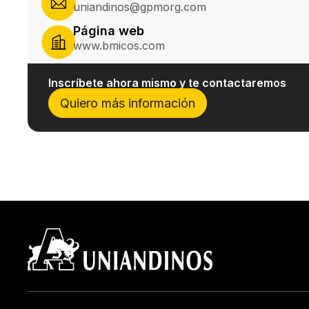
uniandinos@gpmorg.com
Página web
www.bmicos.com
Inscríbete ahora mismo y te contactaremos
Quiero más información