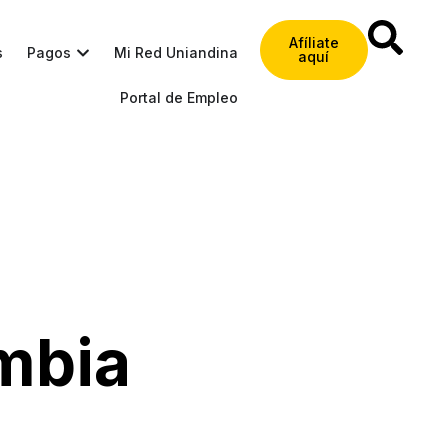
Afíliate
s
Pagos
Mi Red Uniandina
aquí
Portal de Empleo
mbia