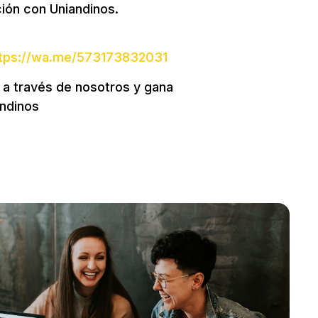
ación con Uniandinos.
tps://wa.me/573173832031
 a través de nosotros y gana
andinos