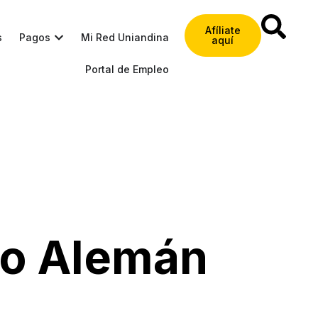
Afíliate
s
Pagos
Mi Red Uniandina
aquí
Portal de Empleo
bo Alemán