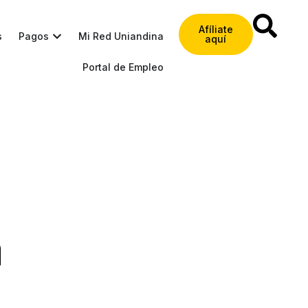
Afíliate
s
Pagos
Mi Red Uniandina
aquí
Portal de Empleo
a