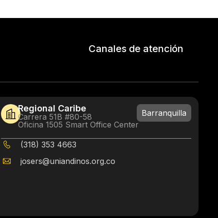
Canales de atención
Regional Caribe
Barranquilla
Carrera 51B #80-58
Oficina 1505 Smart Office Center
(318) 353 4663
josers@uniandinos.org.co