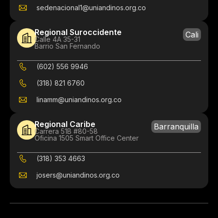
sedenacional1@uniandinos.org.co
Regional Suroccidente
Cali
Calle 4A 35-31
Barrio San Fernando
(602) 556 9946
(318) 821 6760
linamm@uniandinos.org.co
Regional Caribe
Barranquilla
Carrera 51B #80-58
Oficina 1505 Smart Office Center
(318) 353 4663
josers@uniandinos.org.co