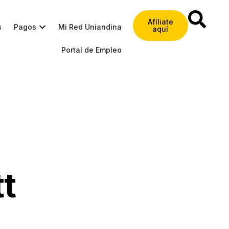
Afíliate
s
Pagos
Mi Red Uniandina
aquí
Portal de Empleo
t