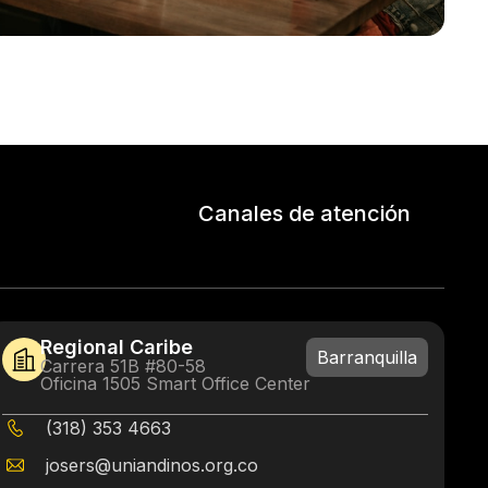
Canales de atención
Regional Caribe
Barranquilla
Carrera 51B #80-58
Oficina 1505 Smart Office Center
(318) 353 4663
josers@uniandinos.org.co