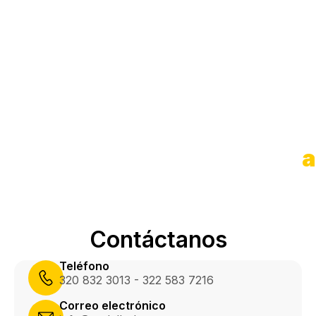
n
s
a
Contáctanos
Teléfono
320 832 3013 - 322 583 7216
Correo electrónico