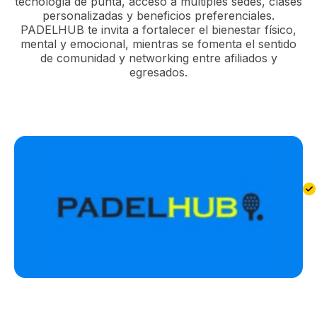
tecnología de punta, acceso a múltiples sedes, clases
personalizadas y beneficios preferenciales.
PADELHUB te invita a fortalecer el bienestar físico,
mental y emocional, mientras se fomenta el sentido
de comunidad y networking entre afiliados y
egresados.
B