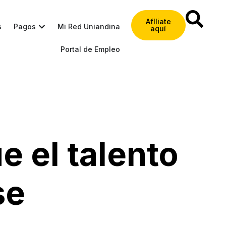
Afíliate
s
Pagos
Mi Red Uniandina
aquí
Portal de Empleo
e el talento
se