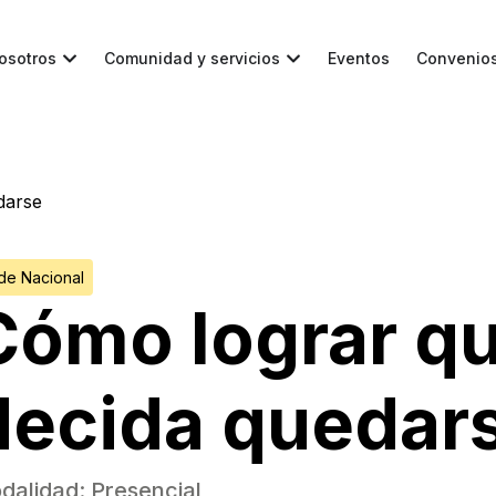
osotros
Comunidad y servicios
Eventos
Convenio
darse
de Nacional
Cómo lograr qu
decida quedar
dalidad:
Presencial