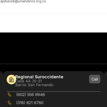
apitulos8@uniandinos.org.co
Regional Suroccidente
Cali
Calle 4A 35-31
Barrio San Fernando
(602) 556 9946
(318) 821 6760