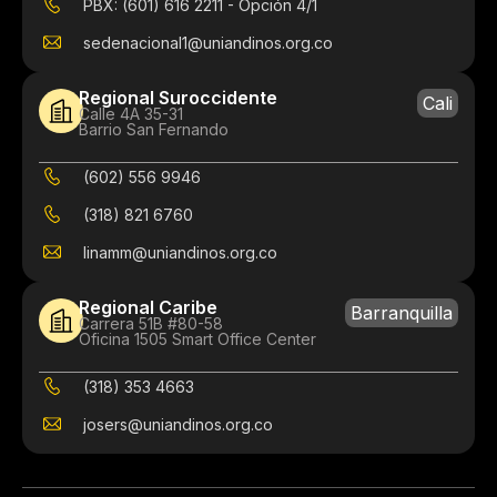
PBX: (601) 616 2211 - Opción 4/1
sedenacional1@uniandinos.org.co
Regional Suroccidente
Cali
Calle 4A 35-31
Barrio San Fernando
(602) 556 9946
(318) 821 6760
linamm@uniandinos.org.co
Regional Caribe
Barranquilla
Carrera 51B #80-58
Oficina 1505 Smart Office Center
(318) 353 4663
josers@uniandinos.org.co