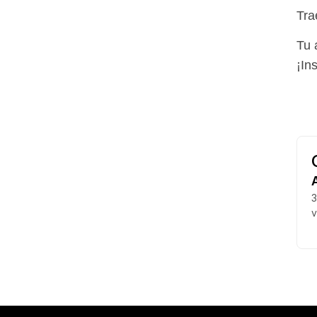
Tra
Tu 
¡In
v