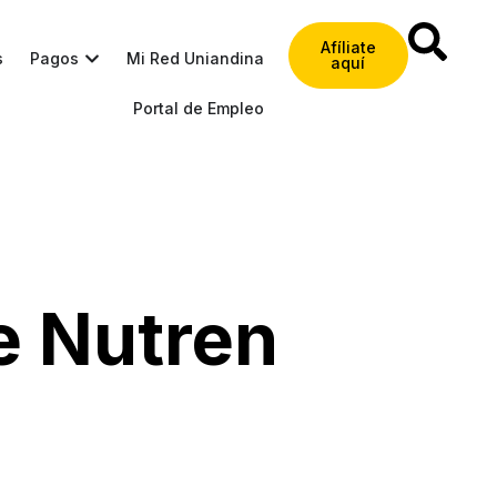
Afíliate
s
Pagos
Mi Red Uniandina
aquí
Portal de Empleo
e Nutren