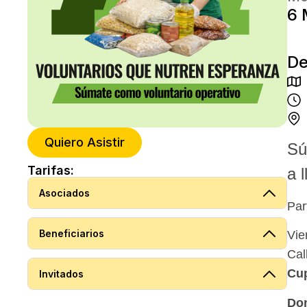
6 
De
Quiero Asistir
Sú
Tarifas:
a 
Asociados
Par
Beneficiarios
Vie
Cal
Cup
Invitados
Don