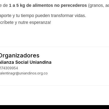
e de
1 a 5 kg de alimentos no perecederos
(granos, ac
aporte y tu tiempo pueden transformar vidas.
scríbete y nutre esperanza!
Organizadores
Alianza Social Uniandina
3174309954
alentinagr@uniandinos.org.co