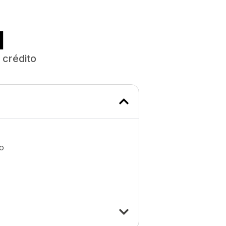
l
 crédito
o