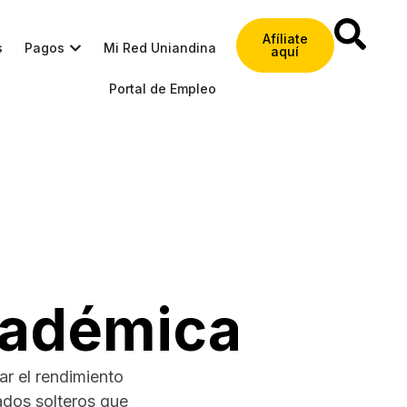
Afíliate
s
Pagos
Mi Red Uniandina
aquí
Portal de Empleo
cadémica
r el rendimiento
ados solteros que