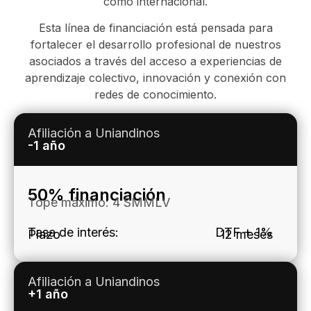
como internacional.
Esta línea de financiación está pensada para
fortalecer el desarrollo profesional de nuestros
asociados a través del acceso a experiencias de
aprendizaje colectivo, innovación y conexión con
redes de conocimiento.
Afiliación a Uniandinos
-1 año
50% financiación
Tope máximo: 4 SMMLV
Tasa de interés:
DTF + 1%
Plazo
12 meses
Afiliación a Uniandinos
+1 año