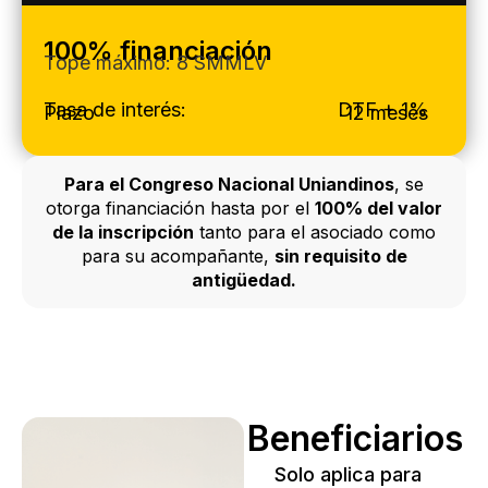
100% financiación
Tope máximo: 8 SMMLV
Tasa de interés:
DTF + 1%
Plazo
12 meses
Para el Congreso Nacional Uniandinos
, se
otorga financiación hasta por el
100% del valor
de la inscripción
tanto para el asociado como
para su acompañante,
sin requisito de
antigüedad.
Beneficiarios
Solo aplica para