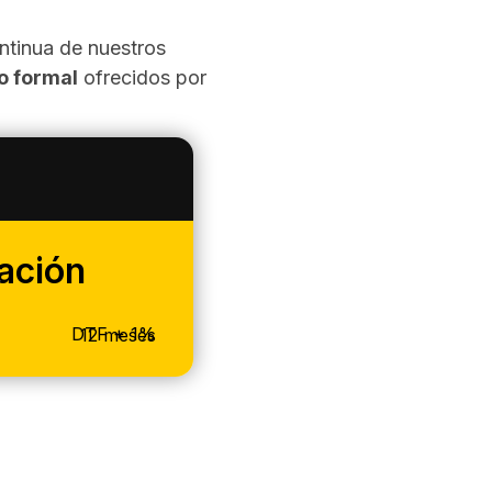
tinua de nuestros
o formal
ofrecidos por
ación
V
DTF + 1%
12 meses