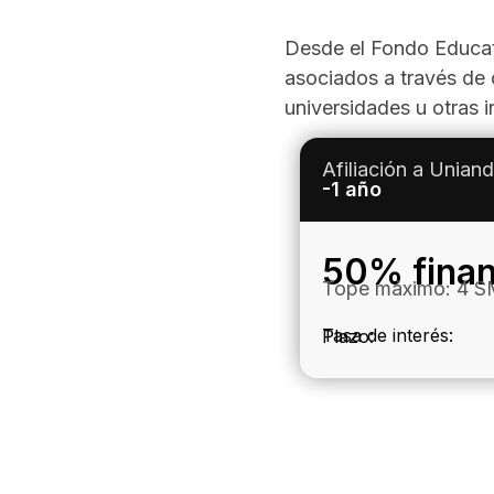
Desde el Fondo Educat
asociados a través de 
universidades u otras i
Afiliación a Unian
-1 año
50% finan
Tope máximo: 4 
Tasa de interés:
Plazo: