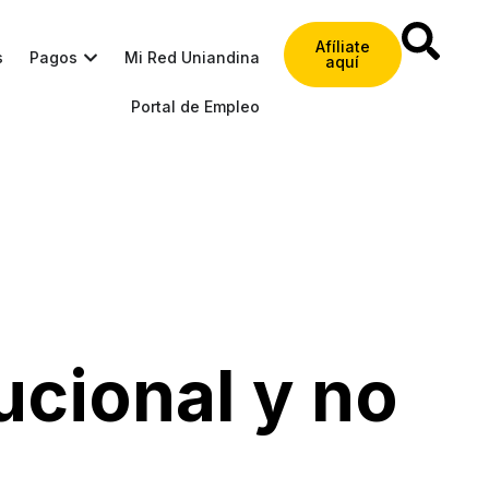
Afíliate
s
Pagos
Mi Red Uniandina
aquí
Portal de Empleo
ucional y no