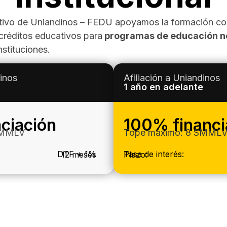
ivo de Uniandinos – FEDU apoyamos la formación con
créditos educativos para
programas de educación n
nstituciones.
dinos
Afiliación a Uniandinos
1 año en adelante
ciación
100% financi
SMMLV
Tope máximo: 8 SMML
DTF + 1%
Tasa de interés:
12 meses
Plazo: