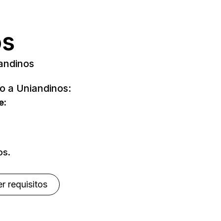
os
andinos
do a Uniandinos:
e:
os.
r requisitos