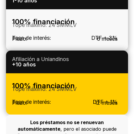
1-10 años
100% financiación
Tope máximo: 24 SMMLV
Tasa de interés:
DTF + 3%
Plazo:
6 meses
Afiliación a Uniandinos
+10 años
100% financiación
Tope máximo: 24 SMMLV
Tasa de interés:
DTF + 1%
Plazo:
12 meses
Los préstamos no se renuevan
automáticamente
, pero el asociado puede