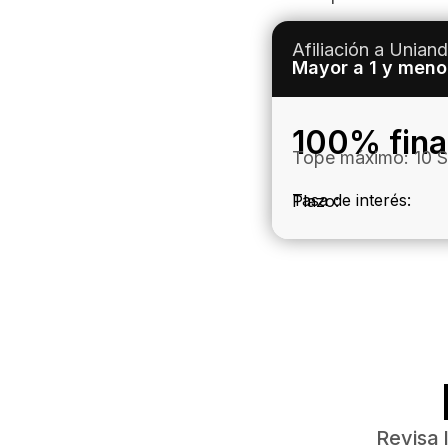
Afiliación a Unian
Mayor a 1 y meno
100% fina
Tope máximo: 10
Tasa de interés:
Plazo:
Revisa 