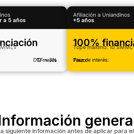
dinos
Afiliación a Uniandinos
r a 5 años
+5 años
nciación
100% financi
 SMMLV
Tope máximo: 10 SMML
DTF + 3%
Tasa de interés:
12 meses
Plazo:
Información genera
la siguiente información antes de aplicar para el