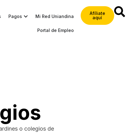
Afíliate
s
Pagos
Mi Red Uniandina
aquí
Portal de Empleo
egios
ardines o colegios de