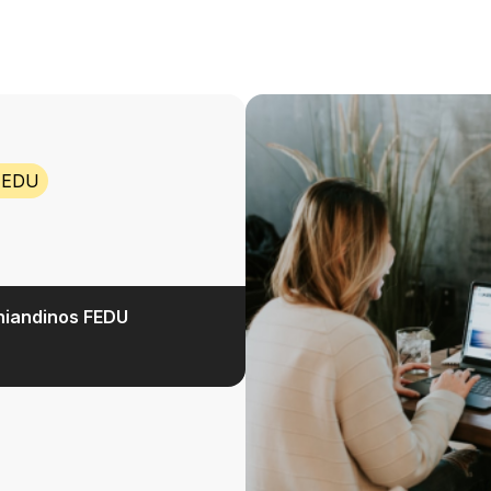
 FEDU
niandinos FEDU​