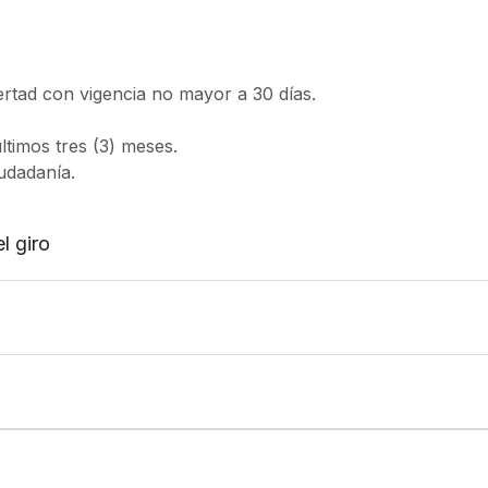
ibertad con vigencia no mayor a 30 días.
ltimos tres (3) meses.
udadanía.
l giro
o