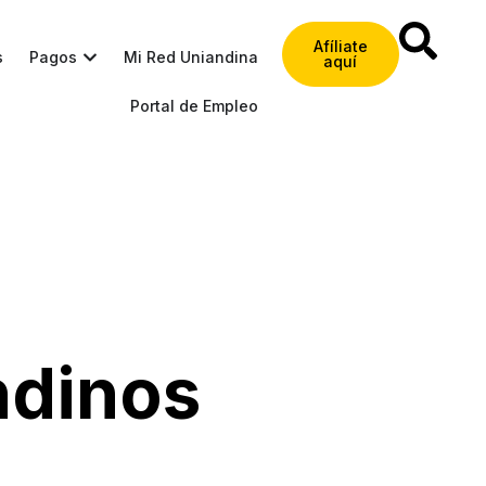
Afíliate
s
Pagos
Mi Red Uniandina
aquí
Portal de Empleo
ndinos