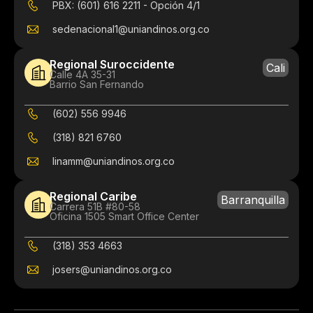
PBX: (601) 616 2211 - Opción 4/1
sedenacional1@uniandinos.org.co
Regional Suroccidente
Cali
Calle 4A 35-31
Barrio San Fernando
(602) 556 9946
(318) 821 6760
linamm@uniandinos.org.co
Regional Caribe
Barranquilla
Carrera 51B #80-58
Oficina 1505 Smart Office Center
(318) 353 4663
josers@uniandinos.org.co