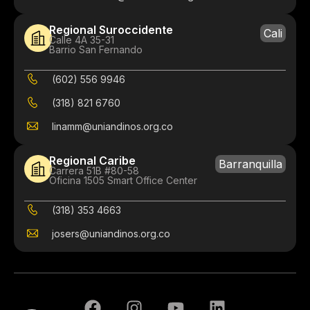
Regional Suroccidente
Cali
Calle 4A 35-31
Barrio San Fernando
(602) 556 9946
(318) 821 6760
linamm@uniandinos.org.co
Regional Caribe
Barranquilla
Carrera 51B #80-58
Oficina 1505 Smart Office Center
(318) 353 4663
josers@uniandinos.org.co