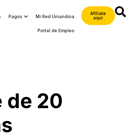
Afíliate
s
Pagos
Mi Red Uniandina
aquí
Portal de Empleo
e de 20
as