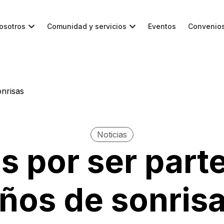
osotros
Comunidad y servicios
Eventos
Convenio
onrisas
Noticias
s por ser part
ños de sonris