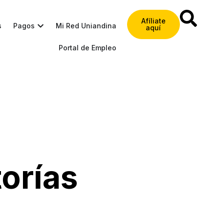
Afíliate
s
Pagos
Mi Red Uniandina
aquí
Portal de Empleo
orías