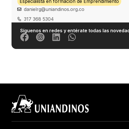
Especialista en formación de Emprendimiento
danielrg@uniandinos.org.co
317 368 5304
Síguenos en redes y entérate todas las noved