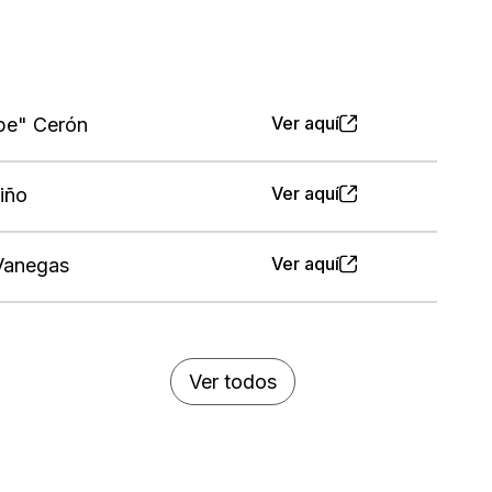
Ver aquí
pe" Cerón
Ver aquí
iño
Ver aquí
 Vanegas
Ver todos