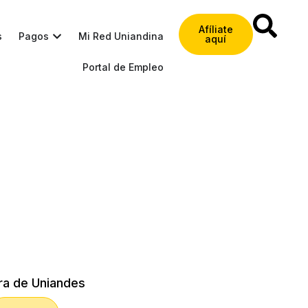
Afíliate
s
Pagos
Mi Red Uniandina
aquí
Portal de Empleo
ra de Uniandes