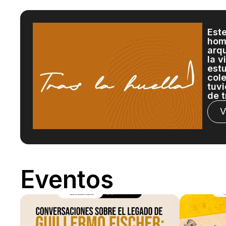
Est
hom
arq
la v
est
col
tuvi
de t
V
Eventos