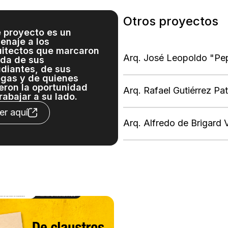
Otros proyectos
e proyecto es un
enaje a los
uitectos que marcaron
Arq. José Leopoldo "Pe
ida de sus
udiantes, de sus
egas y de quienes
eron la oportunidad
Arq. Rafael Gutiérrez Pat
rabajar a su lado.
er aquí
Arq. Alfredo de Brigard