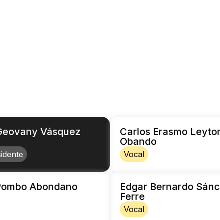
Geovany Vásquez
Carlos Erasmo Leyto
Obando
idente
Vocal
 Pombo Abondano
Edgar Bernardo Sán
Ferre
Vocal